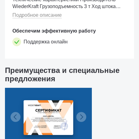
WiederKraft Грузоподъемность 3 т Ход штока
118 мм Основание 92 x 100 мм Высота 194 мм
Подробное описание
Вес 3,6 к�...
Обеспечим эффективную работу
Поддержка онлайн
Преимущества и специальные
предложения