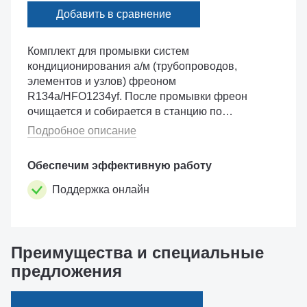
Добавить в сравнение
Комплект для промывки систем
кондиционирования а/м (трубопроводов,
элементов и узлов) фреоном
R134a/HFO1234yf. После промывки фреон
очищается и собирается в станцию по
заправке автомобильных кондиционеров.
Подробное описание
Подходит для всех автоматических установок
SPIN. Поставляется с универсал...
Обеспечим эффективную работу
Поддержка онлайн
Преимущества и специальные
предложения