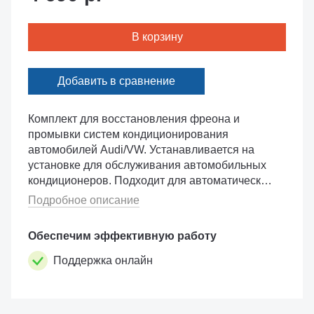
В корзину
Добавить в сравнение
Комплект для восстановления фреона и
промывки систем кондиционирования
автомобилей Audi/VW. Устанавливается на
установке для обслуживания автомобильных
кондиционеров. Подходит для автоматических
установок SPIN моделей
Подробное описание
BREEZE/CLEVER/TechnoClima ADVANCE
EVO. Поставляется с отдельной емкость...
Обеспечим эффективную работу
Поддержка онлайн