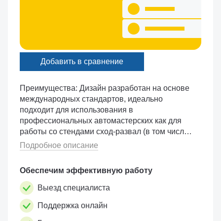
Добавить в сравнение
Преимущества: Дизайн разработан на основе
международных стандартов, идеально
подходит для использования в
профессиональных автомастерских как для
работы со стендами сход-развал (в том числе
для стендов 3D), так и для слесарных работ.
Подробное описание
Пневматическое управление стопо�...
Обеспечим эффективную работу
Выезд специалиста
Поддержка онлайн