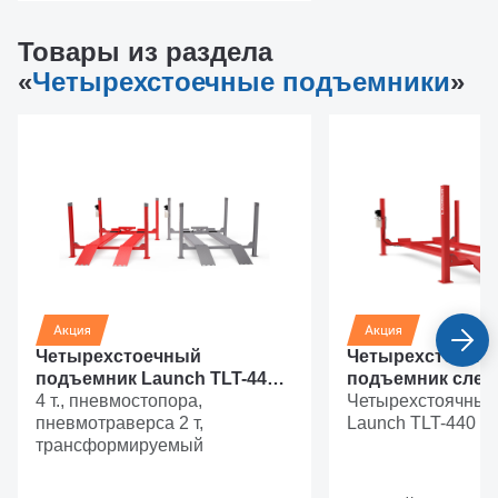
Товары из раздела
«
Четырехстоечные подъемники
»
Четырехстоечный
Четырехстоечн
подъемник Launch TLT-440W
подъемник сле
(с траверсой)
4 т., пневмостопора,
Launch TLT-440E
Четырехстоячный
пневмотраверса 2 т,
Launch TLT-440 +
трансформируемый