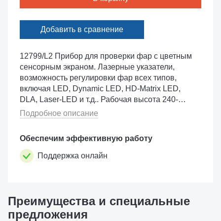
Добавить в сравнение
12799/L2 Прибор для проверки фар с цветным
сенсорным экраном. Лазерные указатели,
возможность регулировки фар всех типов,
включая LED, Dynamic LED, HD-Matrix LED,
DLA, Laser-LED и т.д.. Рабочая высота 240-
1410 мм. Оснащен принтером и
Подробное описание
инклинометром для компенсации неровности
площадки. Возможно подключ�...
Обеспечим эффективную работу
Поддержка онлайн
Преимущества и специальные
предложения