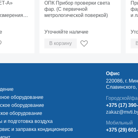
ых средств
ЕТ-А»
ОПК Прибор проверки света
ци
Пр
фар. (С первичной
SP
фа
измерения
метрологической поверкой)
и 
ового потока
RA
, измерения
е
Уточняйте наличие
Ут
всех
 приборов,
В корзину
p;частоты
лесков
ота, времени
ения
ота до
Офис
о проблеска,
220086, г. Мин
я
Славинского, д
блесков к
ждение
вания.
ное оборудование
Городской/фа
ское оборудование
+375 (17) 390
zakaz@mvti.b
кое оборудование
 и подготовка воздуха
Мобильный
рвис и заправка кондиционеров
+375 (29) 601
монт