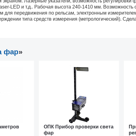
 экраном. Лазерные указатели, возможность регулировки 
aser-LED и т.д.. Рабочая высота 240-1410 мм. Возможность
ом для передвижения по рельсам, электронным измерителе
верждении типа средств измерения (метрологический). Сдел
а фар
»
аметров
ОПК Прибор проверки света
Пр
фар
ре