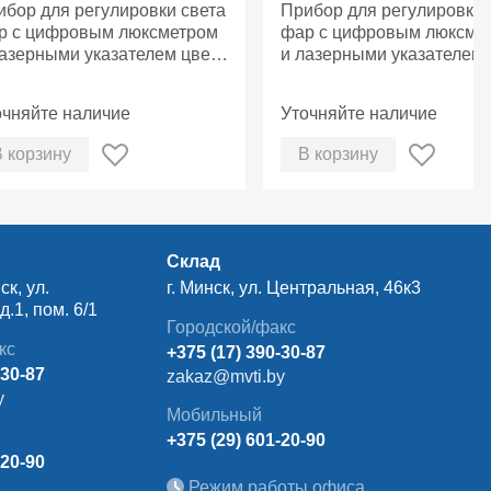
фровым люксметром
ибор для регулировки света
люксметром и лазерн
Прибор для регулировки 
IN ARGO
р с цифровым люксметром
указателем SPIN WOLF
фар с цифровым люксме
лазерными указателем цвет
и лазерными указателем 
L9005 (черный)
RAL9005 (черный)
очняйте наличие
Уточняйте наличие
В корзину
В корзину
Склад
ск, ул.
г. Минск, ул. Центральная, 46к3
.1, пом. 6/1
Городской/факс
кс
+375 (17) 390-30-87
-30-87
zakaz@mvti.by
y
Мобильный
+375 (29) 601-20-90
-20-90
Режим работы офиса