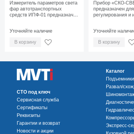
автотранспортных средств
Измеритель параметров света
автотранспортн
Прибор «СКО-СВ
ИПФ-01
фар автотранспортных
«СКО-СВЕТ-А»
предназначен для
средств ИПФ-01 предназначен
регулирования и 
для проверки технического
направления свет
состояния и регулировки
фар автомобилей
Уточняйте наличие
Уточняйте наличи
внешних световых приборов
&nbsp;сила света 
транспортных средств в
внешних световых
В корзину
В корзину
соответствии с требованиями
определения &nbs
ГОСТ Р 51709-2001.
следования проб
указателей повор
от момента включ
указателей повор
Каталог
появления первог
Подъемники
а также отношени
длительности про
Развал/схо
СТО под ключ
периоду их следо
Шиномонтаж
Сервисная служба
Диагностиче
Сертификаты
Гидравличес
Реквизиты
Компрессоры
Гарантии и возврат
Экспресс-се
Новости и акции
Кузовной ре