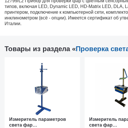
12799/L2 Прибор для проверки фар с цветным сенсорным
типов, включая LED, Dynamic LED, HD-Matrix LED, DLA, L
принтером, подключение к компьютерной сети, комплект
инклинометром (всё - опции). Имеется сертификат об ут
Италии.
Товары из раздела «
Проверка свет
Измеритель параметров
Измеритель пар
света фар
света фар