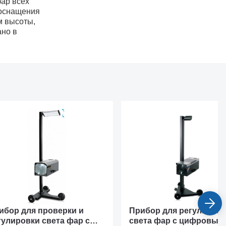
фар всех
 оснащения
м высоты,
ано в
ибор для проверки и
Прибор для регулиров
гулировки света фар с
света фар с цифровым