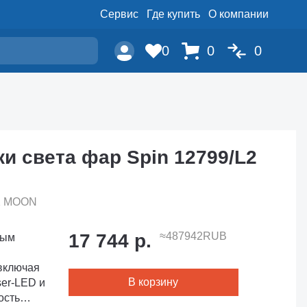
Сервис
Где купить
О компании
0
0
0
и света фар Spin 12799/L2
L2 MOON
17 744 р.
≈487942RUB
 включая
В корзину
ser-LED и
ость