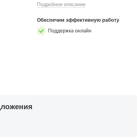
оснащения принтером, подключение к
Подробное описание
компьютерной сети, комплектом для передви
Обеспечим эффективную работу
Поддержка онлайн
дложения