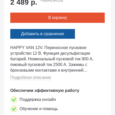
2 489 р.
≈68445RUB
В корзину
Добавить в сравнение
HAPPY VAN 12V. Переносное пусковое
устройство 12 В. Функция десульфатации
батарей. Номинальный пусковой ток 900 А,
пиковый пусковой ток 2500 А. Зажимы с
бронзовыми контактами и внутренней
оплёткой. Длина кабелей 2 м, сечение кабелей
Подробное описание
25 кв. мм. Встроенная розетка на 12 В. Кабели
для прикур...
Обеспечим эффективную работу
Поддержка онлайн
Обучение и помощь