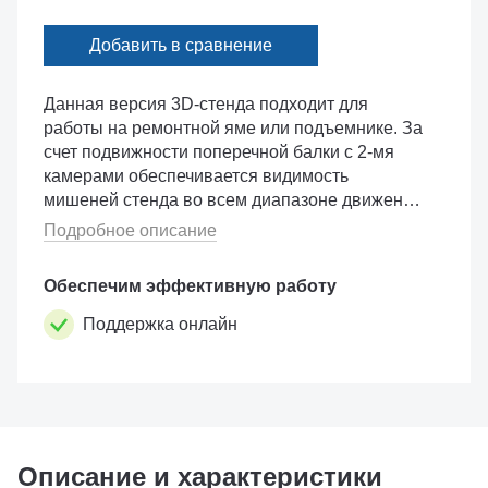
Добавить в сравнение
Данная версия 3D-стенда подходит для
работы на ремонтной яме или подъемнике. За
счет подвижности поперечной балки с 2-мя
камерами обеспечивается видимость
мишеней стенда во всем диапазоне движения
подъемника. В данной версии 3D-стенда
Подробное описание
используется программное обеспече�...
Обеспечим эффективную работу
Поддержка онлайн
Описание и характеристики