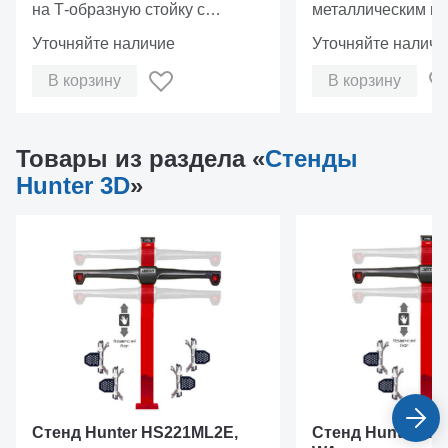
на Т-образную стойку с
металлическим ве
камерами, стену или любую
одной дверцей с 
Уточняйте наличие
Уточняйте наличи
вертикальную поверхность.
компьютера и при
В корзину
В корзину
Товары из раздела «
Стенды
Hunter 3D
»
Стенд Hunter HS221ML2E,
Стенд Hunter HS