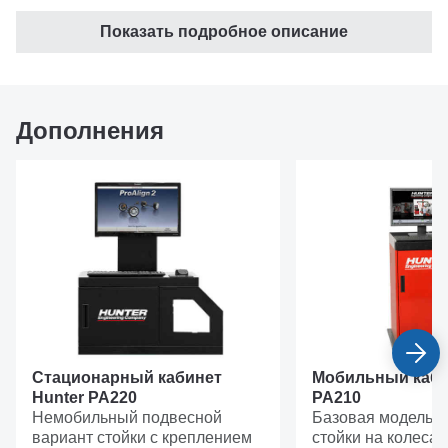
Компенсация биения:
прокатом вперед-назад
Показать подробное описание
Гарантия:
до 24 месяцев
Дополнения
Стационарный кабинет
Мобильный каби
Hunter PA220
PA210
Немобильный подвесной
Базовая модель 
вариант стойки с креплением
стойки на колесах