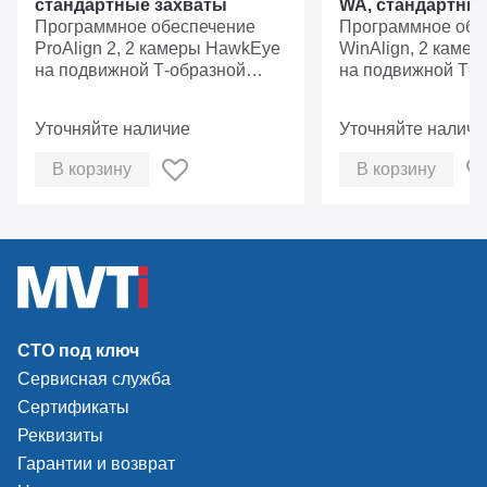
стандартные захваты
WA, стандартны
Программное обеспечение
Программное обе
ProAlign 2, 2 камеры HawkEye
WinAlign, 2 каме
на подвижной Т-образной
на подвижной Т-о
колонне (ML-версия), захваты
колонне (ML-верси
крепления мишени за диск,
крепления мишени
Уточняйте наличие
Уточняйте наличи
версия без рабочего кабинета
версия без рабоч
В корзину
В корзину
СТО под ключ
Сервисная служба
Сертификаты
Реквизиты
Гарантии и возврат