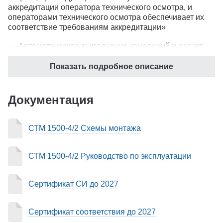
аккредитации оператора технического осмотра, и
операторами технического осмотра обеспечивает их
соответствие требованиям аккредитации»
Автоматическое выполнение измерений и расчет
параметров тормозных систем по ГОСТ 33997-2016
Показать подробное описание
и согласно требований приказа Министерства
промышленности и торговли РФ от 6 декабря 2011 г.
№ 1677 "Об утверждении основных технических
Документация
характеристик средств технического
диагностирования и их перечня" по следующим
СТМ 1500-4/2 Схемы монтажа
показателям: тормозная сила, развиваемая
тормозными системами АТС; масса, приходящаяся
на ось АТС; усилие, прикладываемое к органам
СТМ 1500-4/2 Руководство по эксплуатации
управления тормозными системами АТС;
имитируемая скорость движения автомобиля.
Сертификат СИ до 2027
Отображение результатов измерений и их
графической интерпретации на экране монитора и
Сертификат соответствия до 2027
информационном табло.