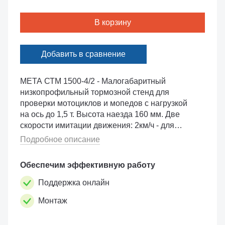
В корзину
Добавить в сравнение
МЕТА СТМ 1500-4/2 - Малогабаритный
низкопрофильный тормозной стенд для
проверки мотоциклов и мопедов с нагрузкой
на ось до 1,5 т. Высота наезда 160 мм. Две
скорости имитации движения: 2км/ч - для
грузовых автомобилей, 4 км/ч - для легковых
Подробное описание
автомобилей по требованиям ГОСТ 33997-
2016. ...
Обеспечим эффективную работу
Поддержка онлайн
Монтаж