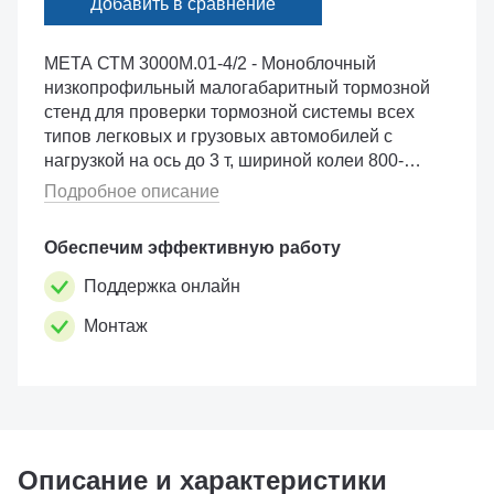
Добавить в сравнение
МЕТА СТМ 3000М.01-4/2 - Моноблочный
низкопрофильный малогабаритный тормозной
стенд для проверки тормозной системы всех
типов легковых и грузовых автомобилей с
нагрузкой на ось до 3 т, шириной колеи 800-
2200 мм и диаметром колес от 500 до 850 мм.
Подробное описание
Оптимальный вариант компоновки для СТО
�...
Обеспечим эффективную работу
Поддержка онлайн
Монтаж
Описание и характеристики