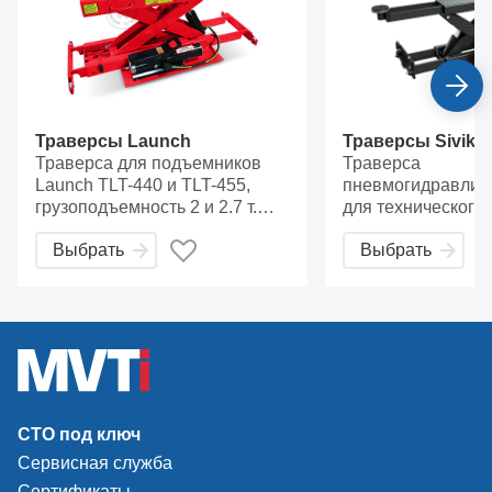
Траверсы Launch
Траверсы Sivik
Траверса для подъемников
Траверса
Launch TLT-440 и TLT-455,
пневмогидравличе
грузоподъемность 2 и 2.7 т.
для технического
Подача сжатого воздуха на
обслуживания тр
Выбрать
Выбрать
траверсу осуществляется
средств
непосредственно с
четырехстоечного
подъемника, значительно
упрощая монтаж устройства.
Траверса Launch существенно
расширяет функциональные
возможности автомобильного
подъемника и выводит ваш
СТО под ключ
автосервис на качественно
Сервисная служба
новый уровень.
Сертификаты