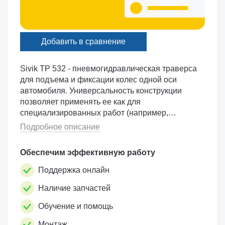
Добавить в сравнение
Sivik ТР 532 - пневмогидравлическая траверса
для подъема и фиксации колес одной оси
автомобиля. Универсальность конструкции
позволяет применять ее как для
специализированных работ (например,
развал-схождение), так и для общеслесарных
Подробное описание
задач, обеспечивая удобство и безопаснос...
Обеспечим эффективную работу
Поддержка онлайн
Наличие запчастей
Обучение и помощь
Монтаж