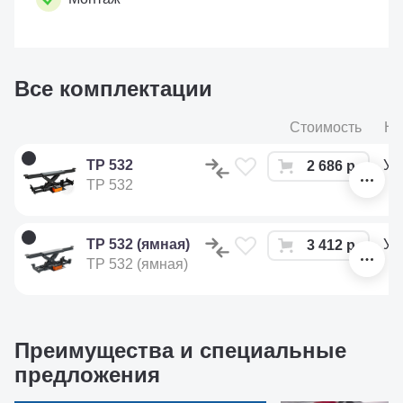
Все комплектации
Стоимость
На
ТР 532
Ут
2 686 р.
ТР 532
ТР 532 (ямная)
Ут
3 412 р.
ТР 532 (ямная)
Преимущества и специальные
предложения