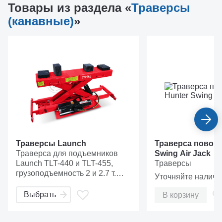
Товары из раздела «
Траверсы
(канавные)
»
Траверсы Launch
Траверса поворо
Траверса для подъемников
Swing Air Jack
Launch TLT-440 и TLT-455,
Траверсы
грузоподъемность 2 и 2.7 т.
Уточняйте наличи
Подача сжатого воздуха на
траверсу осуществляется
Выбрать
В корзину
непосредственно с
четырехстоечного