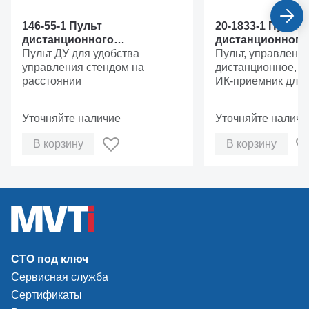
146-55-1 Пульт
20-1833-1 Пульт
дистанционного
дистанционного
управления беспроводной
Пульт ДУ для удобства
управления бес
Пульт, управление
управления стендом на
(комплект)
дистанционное, и
расстоянии
ИК-приемник для 
управления стенд
расстоянии
Уточняйте наличие
Уточняйте наличи
В корзину
В корзину
СТО под ключ
Сервисная служба
Сертификаты