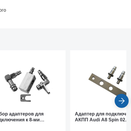
ого
бор адаптеров для
Адаптер для подключен
дключения к 8-ми
АКПП Audi A8 Spin 02.02
упенчатым АКПП BMW