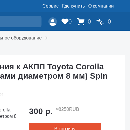
Сервис
Где купить
О компании
0
0
0
ьное оборудование
ия к АКПП Toyota Corolla
ами диаметром 8 мм) Spin
01
300 р.
≈8250RUB
rolla
етром 8
В корзину