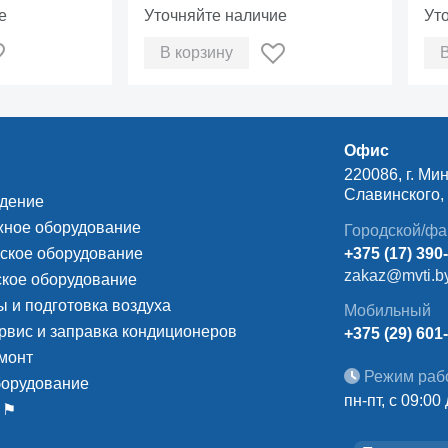
Spi
е
Уточняйте наличие
Ут
В корзину
Офис
220086, г. Мин
Славинского, д
ждение
ное оборудование
Городской/фа
ское оборудование
+375 (17) 390
zakaz@mvti.b
кое оборудование
 и подготовка воздуха
Мобильный
рвис и заправка кондиционеров
+375 (29) 601
монт
Режим раб
борудование
пн-пт, с 09:00
 ⚑