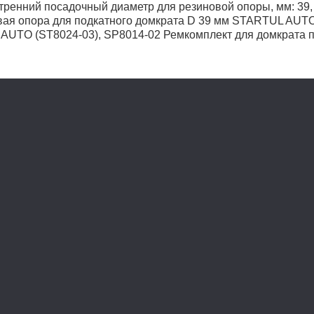
нутренний посадочный диаметр для резиновой опоры, мм: 39,
новая опора для подкатного домкрата D 39 мм STARTUL AUT
L AUTO (ST8024-03), SP8014-02 Ремкомплект для домкрата 