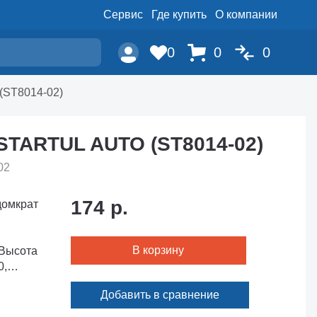
Сервис
Где купить
О компании
0
0
0
(ST8014-02)
STARTUL AUTO (ST8014-02)
02
174 р.
домкрат
В корзину
 Высота
0,
ки:
Добавить в сравнение