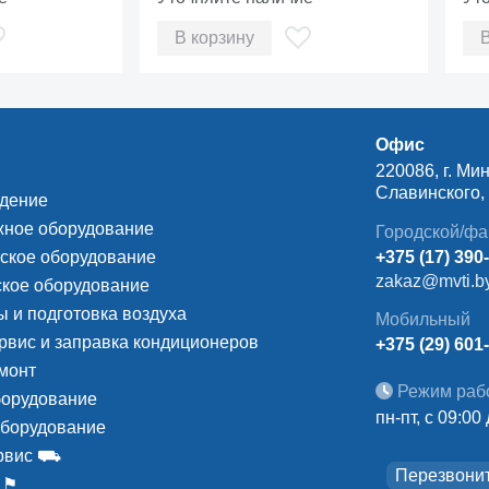
В корзину
Офис
220086, г. Мин
Славинского, д
ждение
ное оборудование
Городской/фа
ское оборудование
+375 (17) 390
zakaz@mvti.b
кое оборудование
 и подготовка воздуха
Мобильный
рвис и заправка кондиционеров
+375 (29) 601
монт
Режим раб
борудование
пн-пт, с 09:00
оборудование
ервис ⛟
Перезвони
 ⚑