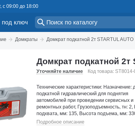
, с 09:00 до 18:00
 под ключ
ние
Домкраты
Домкрат подкатной 2т STARTUL AUTO 
Домкрат подкатной 2т 
Уточняйте наличие
Код товара: ST8014-
Технические характеристики: Назначение: 
подкатной гидравлический для поднятия
автомобилей при проведении сервисных и
ремонтных работ, Грузоподъемность, тн: 2,
подхвата, мм: 135, Высота подъема, мм: 33
Количество насосов (штоков): 1, Тип упаков
Подробное описание
пластиковый кей...