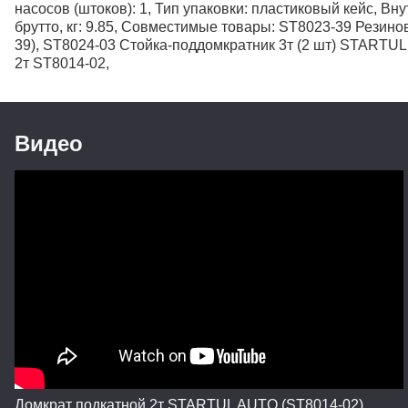
насосов (штоков): 1, Тип упаковки: пластиковый кейс, В
брутто, кг: 9.85, Совместимые товары: ST8023-39 Рези
39), ST8024-03 Стойка-поддомкратник 3т (2 шт) STARTU
2т ST8014-02,
Видео
Домкрат подкатной 2т STARTUL AUTO (ST8014-02)