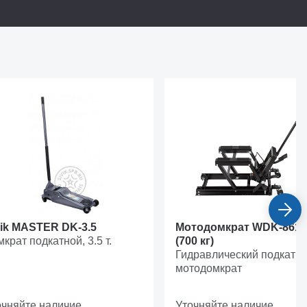
vik MASTER DK-3.5
Мотодомкрат WDK-8610
крат подкатной, 3.5 т.
(700 кг)
Гидравлический подкатн
мотодомкрат
очняйте наличие
Уточняйте наличие