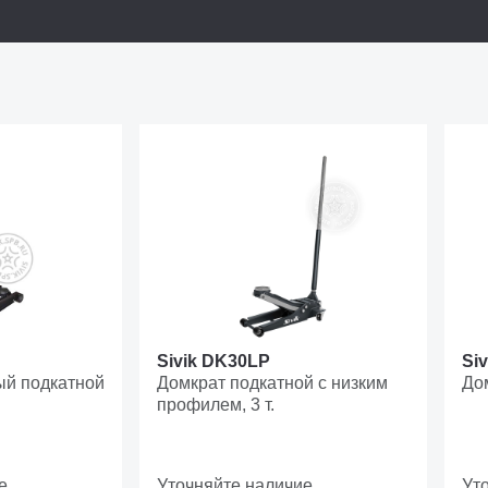
Sivik DK30LP
Si
й подкатной
Домкрат подкатной с низким
Дом
профилем, 3 т.
е
Уточняйте наличие
Ут