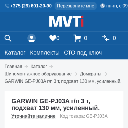
+375 (29) 601-20-90
Перезвоните мне
пн-пт, с 0
0
0
0
Каталог
Комплекты
СТО под ключ
Главная
Каталог
Шиномонтажное оборудование
Домкраты
GARWIN GE-PJ03A г/п 3 т, подхват 130 мм, усиленный.
GARWIN GE-PJ03A г/п 3 т,
подхват 130 мм, усиленный.
Уточняйте наличие
Код товара: GE-PJ03A