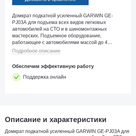
Домкрат подкатной усиленный GARWIN GE-
PJ03A для подъема всех видов легковых
автомобилей на СТО и в шиномонтажных
мастерских. Подъемное оборудование,
работающее с автомобилями массой до 4
тонн: седанами, внедорожниками, минивэнами
Подробное описание
или микроавтобусами. Также подходит для
непрофе�...
Обеспечим эффективную работу
Поддержка онлайн
Описание и характеристики
Домкрат подкатной усиленный GARWIN GE-PJ03A для