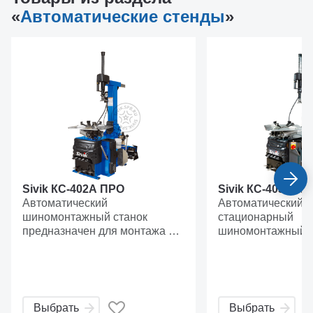
«
Автоматические стенды
»
Sivik КС-402А ПРО
Sivik КС-403А П
Автоматический
Автоматический
шиномонтажный станок
стационарный
предназначен для монтажа и
шиномонтажный с
демонтажа камерных и
класса ПРЕМИУМ,
бескамерных шин легковых
дисков от 12” до 2
автомобилей с посадочным
инверторный двиг
диаметром от 10" до 24".
рабочего стола. Предназначен
Двухскоростной стол (ручной
для для професс
Выбрать
Выбрать