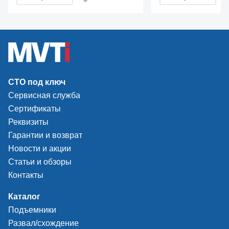
переключатель скорости
монтажа и демон
рабочего стола).
камерных и беск
легковых автомоб
Цилиндр отрыва 
одностороннего д
возвратной пружи
существенно увел
скорость механиз
СТО под ключ
борта. Корпус ци
выполнен из алю
Сервисная служба
сплава, не подве
Сертификаты
коррозии. Констру
Реквизиты
размер рабочего 
отжимной лопатк
Гарантии и возврат
эффективно работ
Новости и акции
большими и широ
Статьи и обзоры
колесами. Вращен
Контакты
отжима борта осу
в двух плоскостях
Двухсоставная ко
Каталог
колонны обеспечи
Подъемники
повышенную жест
Развал/схождение
прочность. Спец