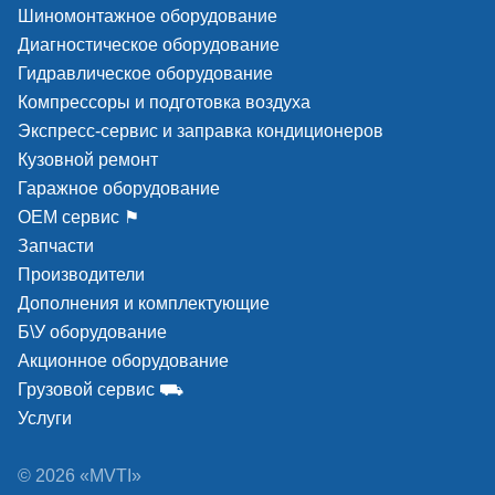
Шиномонтажное оборудование
отбойники на кол
защищают ее от 
Диагностическое оборудование
и шума при откид
Гидравлическое оборудование
подготовки возду
Компрессоры и подготовка воздуха
высокую эффекти
увеличенный срок
Экспресс-сервис и заправка кондиционеров
точный механизм 
Кузовной ремонт
Фитинги пневмати
Гаражное оборудование
системы выполне
высококачественн
ОЕМ сервис ⚑
Запчасти
Производители
Дополнения и комплектующие
Б\У оборудование
Акционное оборудование
Грузовой сервис ⛟
Услуги
© 2026 «MVTI»