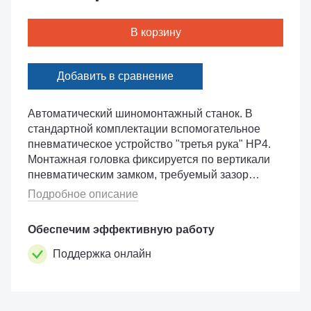
В корзину
Добавить в сравнение
Автоматический шиномонтажный станок. В
стандартной комплектации вспомогательное
пневматическое устройство "третья рука" HP4.
Монтажная головка фиксируется по вертикали
пневматическим замком, требуемый зазор
между головкой и диском выставляется в
Подробное описание
автоматическом режиме....
Обеспечим эффективную работу
Поддержка онлайн