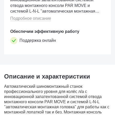
отвода монтажного консоли PAR MOVE и
системой L-N-L "автоматическая монтажная
головка" для работы как с монтажной лопаткой
Подробное описание
так и без. Монтажная консоль отклоня�...
Обеспечим эффективную работу
Поддержка онлайн
Описание и характеристики
Автоматический шиномонтажный станок
профессионального уровня для колёс л/а c
инновационной запатентованной системой отвода
монтажного консоли PAR MOVE и системой L-N-L
"автоматическая монтажная головка" для работы как с
монтажной лопаткой так и без. Монтажная консоль