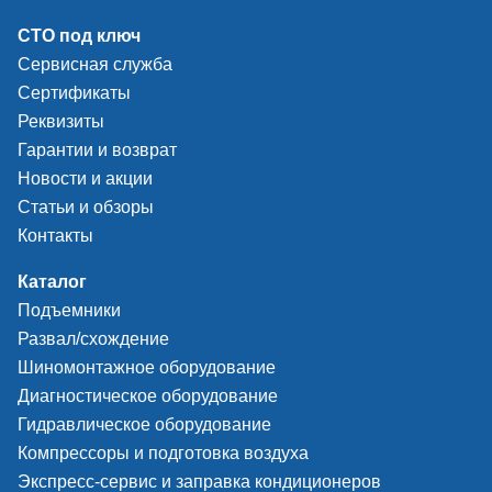
скорость механиз
СТО под ключ
борта. Корпус ци
выполнен из алю
Сервисная служба
сплава, не подве
Сертификаты
коррозии. Констру
Реквизиты
размер рабочего 
отжимной лопатк
Гарантии и возврат
эффективно работ
Новости и акции
большими и широ
Статьи и обзоры
колесами. Вращен
Контакты
отжима борта осу
в двух плоскостях
Двухсоставная ко
Каталог
колонны обеспечи
Подъемники
повышенную жест
Развал/схождение
прочность. Спец
Шиномонтажное оборудование
отбойники на кол
защищают ее от 
Диагностическое оборудование
и шума при откид
Гидравлическое оборудование
подготовки возду
Компрессоры и подготовка воздуха
высокую эффекти
увеличенный срок
Экспресс-сервис и заправка кондиционеров