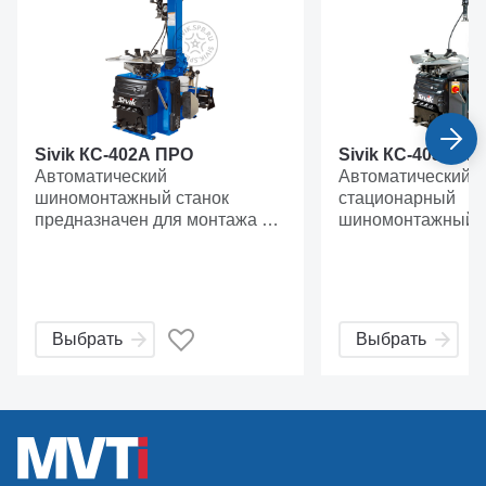
Sivik КС-402А ПРО
Sivik КС-403А П
Автоматический
Автоматический
шиномонтажный станок
стационарный
предназначен для монтажа и
шиномонтажный с
демонтажа камерных и
класса ПРЕМИУМ,
бескамерных шин легковых
дисков от 12” до 2
автомобилей с посадочным
инверторный двиг
диаметром от 10" до 24".
рабочего стола. Предназначен
Двухскоростной стол (ручной
для для професс
Выбрать
Выбрать
переключатель скорости
монтажа и демон
рабочего стола).
камерных и беск
легковых автомоб
Цилиндр отрыва 
одностороннего д
возвратной пружи
существенно увел