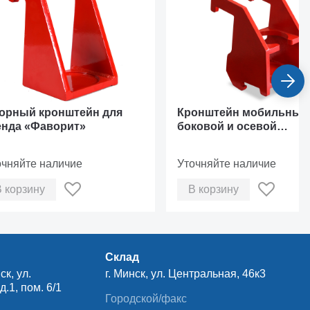
орный кронштейн для
Кронштейн мобильный
енда «Фаворит»
боковой и осевой
установкой
очняйте наличие
Уточняйте наличие
В корзину
В корзину
Склад
ск, ул.
г. Минск, ул. Центральная, 46к3
.1, пом. 6/1
Городской/факс