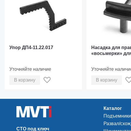
Упор ДП4-11.22.017
Насадка для пра
«восьмерки» дл
кованых дисков
Уточняйте наличие
Уточняйте наличи
В корзину
В корзину
Каталог
Подъемники
Развал/схо
СТО под ключ