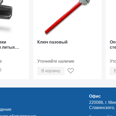
вки
Ключ пазовый
Оп
я литых
ст
е
Уточняйте наличие
Ут
В корзину
Офис
220086, г. Мин
Славинского, д
ждение