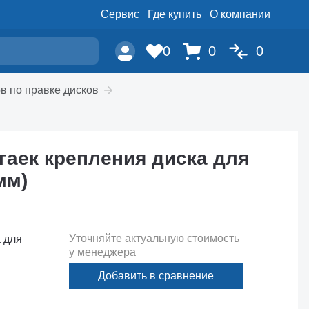
Сервис
Где купить
О компании
0
0
0
в по правке дисков
гаек крепления диска для
мм)
Уточняйте актуальную стоимость
 для
у менеджера
Добавить в сравнение