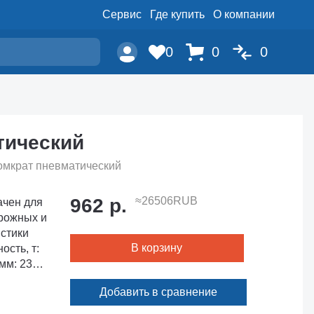
Сервис
Где купить
О компании
0
0
0
тический
Домкрат пневматический
962 р.
≈26506RUB
ачен для
орожных и
В корзину
Добавить в сравнение