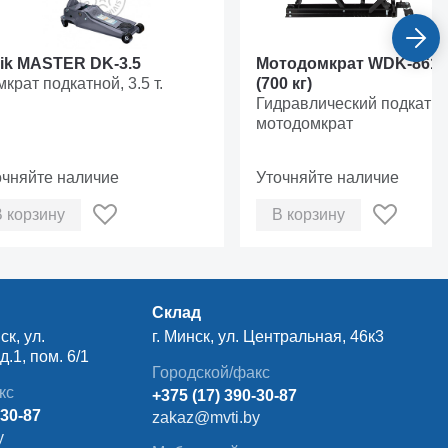
vik MASTER DK-3.5
Мотодомкрат WDK-8610
крат подкатной, 3.5 т.
(700 кг)
Гидравлический подкатн
мотодомкрат
очняйте наличие
Уточняйте наличие
В корзину
В корзину
Склад
ск, ул.
г. Минск, ул. Центральная, 46к3
.1, пом. 6/1
Городской/факс
кс
+375 (17) 390-30-87
-30-87
zakaz@mvti.by
y