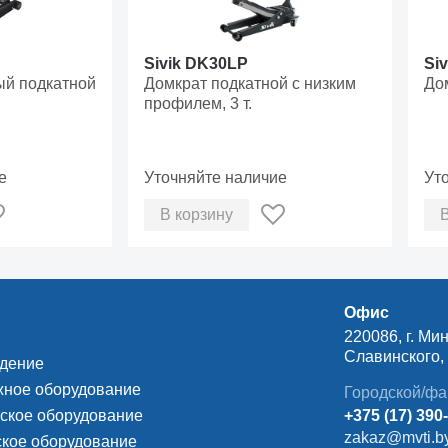
Sivik DK30LP
Si
й подкатной
Домкрат подкатной с низким
Дом
профилем, 3 т.
е
Уточняйте наличие
Ут
В корзину
Офис
220086, г. Мин
Славинского, д
ждение
ное оборудование
Городской/фа
ское оборудование
+375 (17) 390
zakaz@mvti.b
кое оборудование