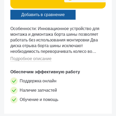
Добавить в сравнение
Особенности: Инновационное устройство для
монтажа и демонтажа борта шины позволяет
работать без использования монтировки Два
диска отрыва борта шины исключают
необходимость переворачивать колесо во
время работы Система взрывной подкачки:
Подробное описание
значительно облегчает по�...
Обеспечим эффективную работу
Поддержка онлайн
Наличие запчастей
Обучение и помощь