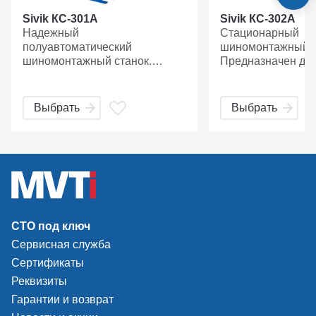
Sivik КС-301А
Sivik КС-302А
Надежный
Стационарный
полуавтоматический
шиномонтажный п
шиномонтажный станок.
Предназначен для
Предназначен для монтажа и
демонтажа камер
демонтажа шин легковых
бескамерных шин
автомобилей с посадочным
автомобилей. В
Выбрать
Выбрать
диаметром от 10" до 24".
шиномонтажном с
КС-302А реализо
для накачивания 
профессионально
которое позволяе
колеса быстро и у
СТО под ключ
Сервисная служба
Сертификаты
Реквизиты
Гарантии и возврат