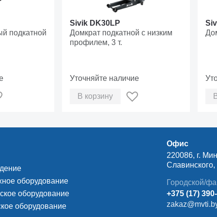
Sivik DK30LP
Si
й подкатной
Домкрат подкатной с низким
Дом
профилем, 3 т.
е
Уточняйте наличие
Ут
В корзину
Офис
220086, г. Мин
Славинского, д
ждение
ное оборудование
Городской/фа
ское оборудование
+375 (17) 390
zakaz@mvti.b
кое оборудование