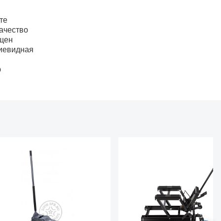
те
ачество
ащен
циевидная
ю