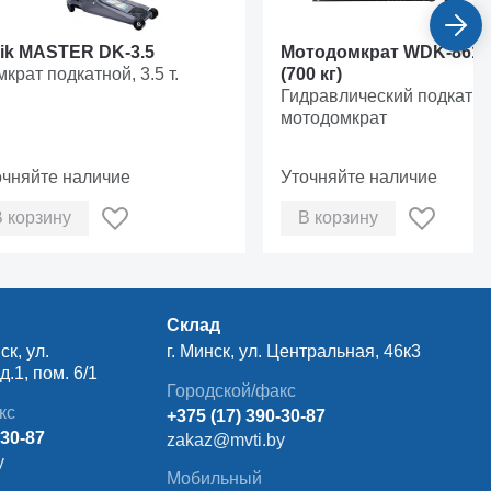
vik MASTER DK-3.5
Мотодомкрат WDK-8610
крат подкатной, 3.5 т.
(700 кг)
Гидравлический подкатн
мотодомкрат
очняйте наличие
Уточняйте наличие
В корзину
В корзину
Склад
ск, ул.
г. Минск, ул. Центральная, 46к3
.1, пом. 6/1
Городской/факс
кс
+375 (17) 390-30-87
-30-87
zakaz@mvti.by
y
Мобильный