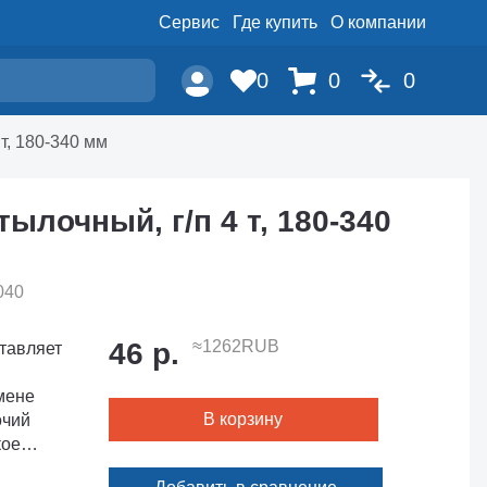
Сервис
Где купить
О компании
0
0
0
т, 180-340 мм
ылочный, г/п 4 т, 180-340
040
46 р.
≈1262RUB
тавляет
мене
В корзину
очий
кое
ксируется