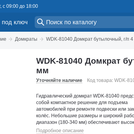
, с 09:00 до 18:00
 под ключ
ние
Домкраты
WDK-81040 Домкрат бутылочный, г/п 4 
WDK-81040 Домкрат бут
мм
Уточняйте наличие
Код товара: WDK-81
Гидравлический домкрат WDK-81040 предс
собой компактное решение для подъема
автомобилей при ремонте подвески или за
колёс. Небольшие размеры и широкий раб
диапазон (180-340 мм) обеспечивают высо
качество работы. Груз точно и надежно фи
Подробное описание